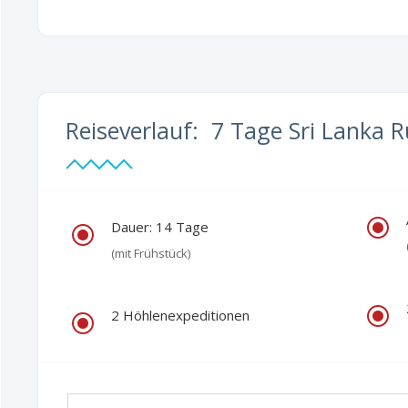
Reiseverlauf: 7 Tage Sri Lanka 
\
Dauer: 14 Tage
\
(mit Frühstück)
\
2 Höhlenexpeditionen
\