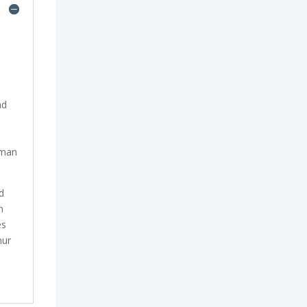
nd
 man
d
n
es
nur