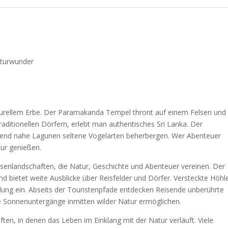
aturwunder
turellem Erbe. Der Paramakanda Tempel thront auf einem Felsen und
raditionellen Dörfern, erlebt man authentisches Sri Lanka. Der
end nahe Lagunen seltene Vogelarten beherbergen. Wer Abenteuer
tur genießen.
senlandschaften, die Natur, Geschichte und Abenteuer vereinen. Der
 bietet weite Ausblicke über Reisfelder und Dörfer. Versteckte Höhl
ung ein. Abseits der Touristenpfade entdecken Reisende unberührte
 Sonnenuntergänge inmitten wilder Natur ermöglichen.
en, in denen das Leben im Einklang mit der Natur verläuft. Viele