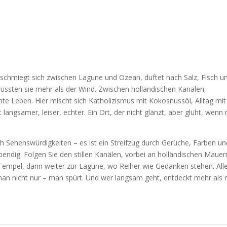
dt schmiegt sich zwischen Lagune und Ozean, duftet nach Salz, Fisch u
üssten sie mehr als der Wind. Zwischen holländischen Kanälen,
hte Leben. Hier mischt sich Katholizismus mit Kokosnussöl, Alltag mit
langsamer, leiser, echter. Ein Ort, der nicht glänzt, aber glüht, wenn
ch Sehenswürdigkeiten – es ist ein Streifzug durch Gerüche, Farben un
bendig. Folgen Sie den stillen Kanälen, vorbei an holländischen Mauer
 Tempel, dann weiter zur Lagune, wo Reiher wie Gedanken stehen. All
 man nicht nur – man spürt. Und wer langsam geht, entdeckt mehr als 