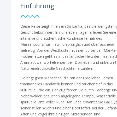
Einführung
Eindrücke unserer Gäste
Eindrücke unserer Gäste
Reviews unsere Geste
Diese Reise zeigt Ihnen ein Sri Lanka, das die wenigsten 
Gesicht bekommen. In nur sieben Tagen erleben Sie eine
intensive und authentische Rundreise fernab des
Massentourismus – still, ursprünglich und überraschend
vielseitig. Von der Westküste mit ihren duftenden Märkte
Fischernetzen geht es in das ländliche Herz der Insel: nac
Anamaduwa, wo Felsentempel, Dorfleben und unberührt
Natur eindrucksvolle Geschichten erzählen.
Sie begegnen Menschen, die mit der Erde leben, lernen
traditionelles Handwerk kennen und tauchen tief in das
kulturelle Erbe ein. Per Zug fahren Sie durch Teeberge un
Nebelwälder, besuchen abgelegene Tempel, Wasserfälle
spirituelle Orte voller Ruhe. Am Ende erwartet Sie Gal Oy
seiner stillen Wildnis und einer Bootsafari, bei der Elefant
Affen und Vögel Ihre einzigen Mitreisenden sind.