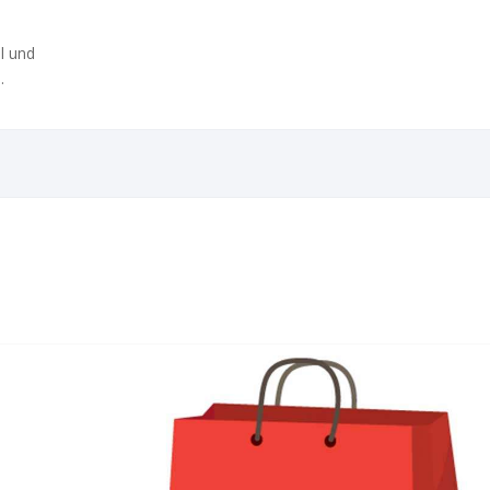
l und
.