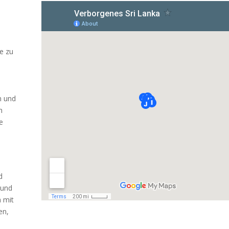
je zu
n und
h
e
d
 und
a mit
en,