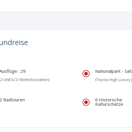
Rundreise
Ausflüge : 29
Nationalpark - Safa
\
(2 UNESCO Welterbestätten)
(Toyota High Luxury 
2 Radtouren
6 Historische
\
Kulturschätze