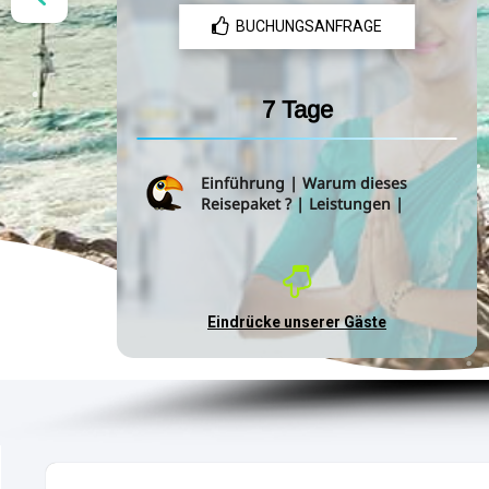
BUCHUNGSANFRAGE
7 Tage
Einführung
|
Warum dieses
Reisepaket ?
|
Leistungen
|
Eindrücke unserer Gäste