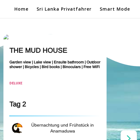
Home
Sri Lanka Privatfahrer
Smart Mode
THE MUD HOUSE
V
Garden view | Lake view | Ensuite bathroom | Outdoor
Ent
shower | Bicycles | Bird books | Binoculars | Free WiFi
Inn
bat
WiF
DELUXE
DE
Tag 2
Ta
Übernachtung und Frühstück in
Anamaduwa