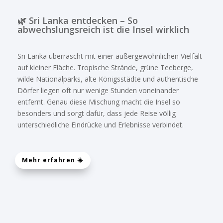
Familien
.
🌿 Sri Lanka entdecken – So
abwechslungsreich ist die Insel wirklich
Persönliche Betreuung von Anfang bis Ende
N
Von der ersten Anfrage bis zur Abreise stehen wir
Sri Lanka überrascht mit einer außergewöhnlichen Vielfalt
Ihnen persönlich zur Seite. Wir kümmern uns um
auf kleiner Fläche. Tropische Strände, grüne Teeberge,
Planung, Organisation und viele kleine Details,
wilde Nationalparks, alte Königsstädte und authentische
damit Sie Sri Lanka entspannt, authentisch und
Dörfer liegen oft nur wenige Stunden voneinander
stressfrei erleben können. Auf Wunsch
entfernt. Genau diese Mischung macht die Insel so
organisieren wir auch einen erfahrenen
besonders und sorgt dafür, dass jede Reise völlig
Privatfahrer in Sri Lanka
für Ihre gesamte Reise.
unterschiedliche Eindrücke und Erlebnisse verbindet.
Hilfreiche Informationen wie die
beste Reisezeit
für Sri Lanka
helfen Ihnen zusätzlich bei der
Mehr erfahren ☀️
perfekten Reiseplanung.