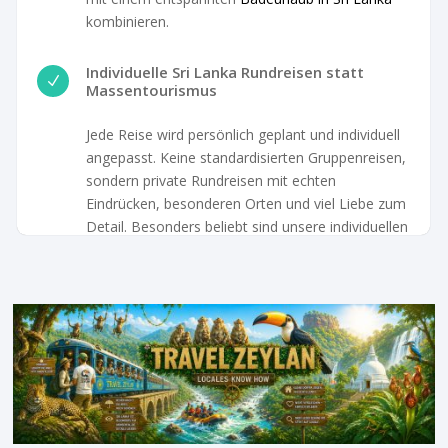
kombinieren.
Individuelle Sri Lanka Rundreisen statt
N
Massentourismus
Jede Reise wird persönlich geplant und individuell
angepasst. Keine standardisierten Gruppenreisen,
sondern private Rundreisen mit echten
Eindrücken, besonderen Orten und viel Liebe zum
Detail. Besonders beliebt sind unsere individuellen
Reiserouten wie die
Sri Lanka Rundreise 7 Tage
,
die
Sri Lanka Rundreise 10 Tage
oder die
ausführliche
Sri Lanka Rundreise 13 Tage
.
Familienreisen mit echten Erlebnissen
N
Sri Lanka eignet sich hervorragend für
Familienreisen mit Kindern. Wir gestalten
entspannte und abwechslungsreiche Rundreisen