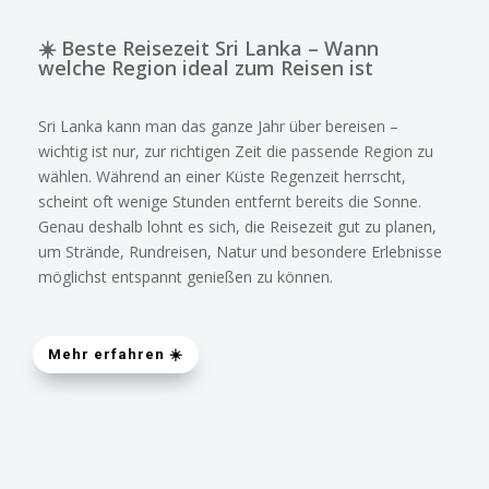
mit viel Natur, Tieren, Zugfahrten und
authentischen Begegnungen. Besonders gefragt
☀️ Beste Reisezeit Sri Lanka – Wann
sind unsere Reisen wie die
7 Tage
welche Region ideal zum Reisen ist
Familienrundreise
,
10 Tage Sri Lanka für Minis
oder unsere
Sri Lanka Rundreisen mit Kindern
.
Sri Lanka kann man das ganze Jahr über bereisen –
wichtig ist nur, zur richtigen Zeit die passende Region zu
Abenteuer, Wildlife & besondere Erlebnisse
wählen. Während an einer Küste Regenzeit herrscht,
N
scheint oft wenige Stunden entfernt bereits die Sonne.
Sri Lanka bietet perfekte Möglichkeiten für
Genau deshalb lohnt es sich, die Reisezeit gut zu planen,
Abenteuerreisen, Wildlife-Erlebnisse und aktive
um Strände, Rundreisen, Natur und besondere Erlebnisse
Rundreisen. Erleben Sie spannende Safaris in
Yala
möglichst entspannt genießen zu können.
oder Wilpattu Nationalparks
, spektakuläre
Naturerlebnisse oder die berühmte
Zugfahrt von
Badulla nach Haputale
durch das Hochland Sri
Mehr erfahren ☀️
Lankas.
Für Abenteuerliebhaber empfehlen wir außerdem
unsere besonderen Reisen wie die
14 Tage
Rundreise Abenteuer und Wildlife
oder die
Sri
Lanka Rundreise 14 Tage Action & Abenteuer für