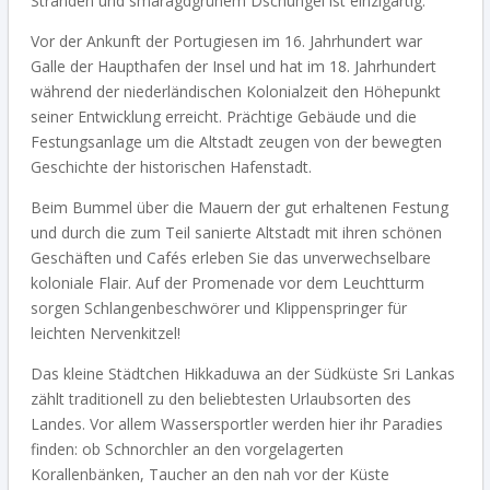
Stränden und smaragdgrünem Dschungel ist einzigartig.
Vor der Ankunft der Portugiesen im 16. Jahrhundert war
Galle der Haupthafen der Insel und hat im 18. Jahrhundert
während der niederländischen Kolonialzeit den Höhepunkt
seiner Entwicklung erreicht. Prächtige Gebäude und die
Festungsanlage um die Altstadt zeugen von der bewegten
Geschichte der historischen Hafenstadt.
Beim Bummel über die Mauern der gut erhaltenen Festung
und durch die zum Teil sanierte Altstadt mit ihren schönen
Geschäften und Cafés erleben Sie das unverwechselbare
koloniale Flair. Auf der Promenade vor dem Leuchtturm
sorgen Schlangenbeschwörer und Klippenspringer für
leichten Nervenkitzel!
Das kleine Städtchen Hikkaduwa an der Südküste Sri Lankas
zählt traditionell zu den beliebtesten Urlaubsorten des
Landes. Vor allem Wassersportler werden hier ihr Paradies
finden: ob Schnorchler an den vorgelagerten
Korallenbänken, Taucher an den nah vor der Küste