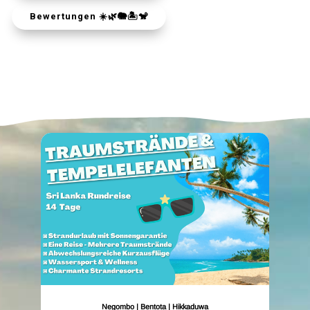
Bewertungen ☀️🌿🐘🏝️🐒
Negombo | Bentota | Hikkaduwa