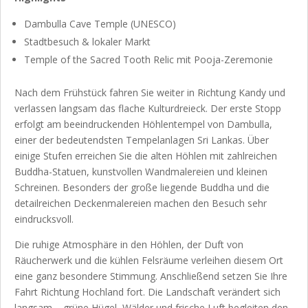
Dambulla Cave Temple
(UNESCO)
Stadtbesuch & lokaler Markt
Temple of the Sacred Tooth Relic
mit Pooja-Zeremonie
Nach dem Frühstück fahren Sie weiter in Richtung Kandy und
verlassen langsam das flache Kulturdreieck. Der erste Stopp
erfolgt am beeindruckenden Höhlentempel von Dambulla,
einer der bedeutendsten Tempelanlagen Sri Lankas. Über
einige Stufen erreichen Sie die alten Höhlen mit zahlreichen
Buddha-Statuen, kunstvollen Wandmalereien und kleinen
Schreinen. Besonders der große liegende Buddha und die
detailreichen Deckenmalereien machen den Besuch sehr
eindrucksvoll.
Die ruhige Atmosphäre in den Höhlen, der Duft von
Räucherwerk und die kühlen Felsräume verleihen diesem Ort
eine ganz besondere Stimmung. Anschließend setzen Sie Ihre
Fahrt Richtung Hochland fort. Die Landschaft verändert sich
langsam – grüne Hügel, Wälder und frische Luft begleiten den