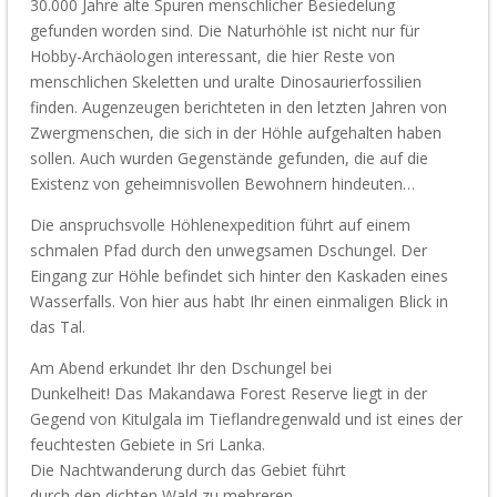
30.000 Jahre alte Spuren menschlicher Besiedelung
gefunden worden sind. Die Naturhöhle ist nicht nur für
Hobby-Archäologen interessant, die hier Reste von
menschlichen Skeletten und uralte Dinosaurierfossilien
finden. Augenzeugen berichteten in den letzten Jahren von
Zwergmenschen, die sich in der Höhle aufgehalten haben
sollen. Auch wurden Gegenstände gefunden, die auf die
Existenz von geheimnisvollen Bewohnern hindeuten…
Die anspruchsvolle Höhlenexpedition führt auf einem
schmalen Pfad durch den unwegsamen Dschungel. Der
Eingang zur Höhle befindet sich hinter den Kaskaden eines
Wasserfalls. Von hier aus
ha
bt Ihr
einen
einmaligen
Blick in
das Tal.
Am Abend e
rkundet
Ihr den Dschungel bei
Dunkelheit!
Das
Makandawa
Forest Reserve liegt in der
Gegend von
Kitulgala
im Tieflandregenwald und ist eines der
feuchtesten Gebiete in Sri Lanka.
Die
Nachtwanderung
durch das Gebiet führt
durch
den
dichten
Wald
zu mehreren