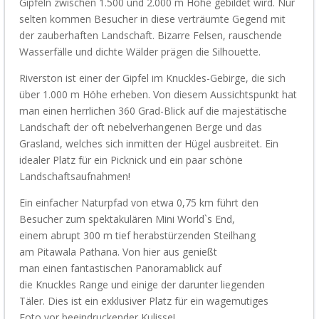
Gipfeln zwischen 1.500 und 2.000 m Höhe gebildet wird.
Nur
selten kommen Besucher in diese verträumte Gegend
mit
der
zauberhaften
Landschaft
.
Bizarre Felsen, rauschende
Wasserfälle und dichte Wälder prägen die
Silhouette
.
Riverston
ist einer der Gipfel im
Knuckles
-Gebirge, die sich
über 1.000 m Höhe erheben. Von diesem Aussichtspunkt hat
man einen herrlichen 360 Grad-Blick auf die majestätische
Landschaft der oft nebelverhangenen
Berge
und das
Grasland, welches sich inmitten der Hügel ausbreitet. Ein
idealer Platz für ein Picknick
und ein paar schöne
Landschaftsaufnahmen
!
Ein einfacher Naturpfad von etwa 0,75 km führt den
Besucher zum spektakulären Mini
World`s
End,
einem
abrupt 300 m tief herabstürzenden
Steilhang
am
Pitawala
Pathana
. Von hier aus genießt
man
einen
fantastischen
Panoramablick auf
die
Knuckles
Range und einige der darunter liegenden
Täler.
Dies ist
ein exklusiver Platz für ein
wage
muti
ges
Foto
vor beeindruckender Kulisse!