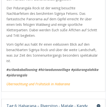
Der
Pidurangala
Rock ist der wenig besuchte
Nachbarfelsen
des berühmten
Sigiriya Felsen
s
.
D
as
fantastische Panorama auf dem Gipfel erreicht
Ihr
über
einen teils felsigen Waldweg und einige sportliche
Kletterpartien.
Dabei werden Euch süße Äffchen auf Schritt
und Tritt begleiten.
Vom Gipfel aus
habt Ihr
einen exklusiven Blick auf den
benachbarten Sigiriya Rock und über die weite Landschaft,
was zur Zeit des Sonnenuntergangs besonders spektakulär
ist.
#srilankaballooning #hiriwadunnavillage #pidurangalahike
#pidurangala
Übernachtung und Frühstück
in
Habarana
Tag 6: Habarana – Riverston - Matale - Kandy