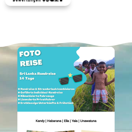
Bewertungen ☀️🌿🐘🏝️🐒
Kandy | Habarana | Ella | Yala | Unawatuna