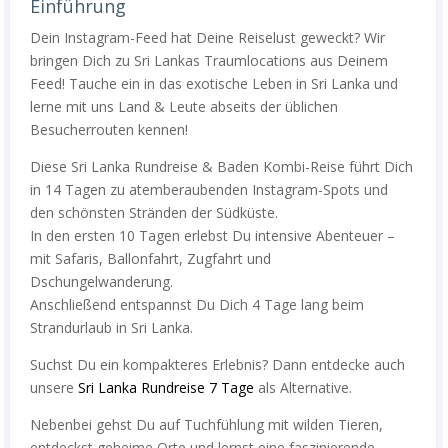
Einführung
Dein Instagram-Feed hat Deine Reiselust geweckt? Wir
bringen Dich zu Sri Lankas Traumlocations aus Deinem
Feed! Tauche ein in das exotische Leben in Sri Lanka und
lerne mit uns Land & Leute abseits der üblichen
Besucherrouten kennen!
Diese Sri Lanka Rundreise & Baden Kombi-Reise führt Dich
in 14 Tagen zu atemberaubenden Instagram-Spots und
den schönsten Stränden der Südküste.
In den ersten 10 Tagen erlebst Du intensive Abenteuer –
mit Safaris, Ballonfahrt, Zugfahrt und
Dschungelwanderung.
Anschließend entspannst Du Dich 4 Tage lang beim
Strandurlaub in Sri Lanka.
Suchst Du ein kompakteres Erlebnis? Dann entdecke auch
unsere
Sri Lanka Rundreise 7 Tage
als Alternative.
Nebenbei gehst Du auf Tuchfühlung mit wilden Tieren,
entdeckst geheime Orte und lernst eine faszinierende