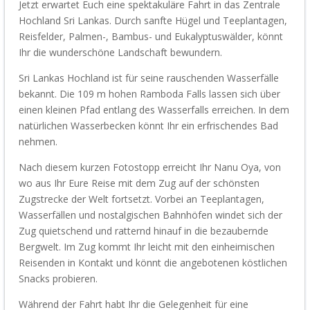
Jetzt erwartet
Euch
eine spektakuläre Fahrt in das Zentrale
Hochland Sri Lankas.
Durch
sanfte Hügel und Teeplantagen,
Reisfelder, Palme
n
-, Bambus- und Eukalyptuswälder,
könnt
Ihr
die wunderschöne Landschaft
bewundern
.
Sri Lankas Hochland ist für seine rauschenden Wasserfälle
bekannt. Die 109 m hohen
Ramboda
Falls lassen sich über
einen kleinen Pfad entlang des Wasserfalls erreichen. In dem
natürlichen Wasserbecken könn
t Ihr
ein erfrischendes Bad
nehmen.
Nach
diesem kurzen Fotostopp
erreich
t Ihr
Nanu Oya, von
wo aus
Ihr
Eure
Reise mit dem Zug
auf der schönsten
Zugstrecke der Welt
fortsetz
t
. Vorbei an Teeplantagen,
Wasserfällen
und nostalgischen Bahnhöfen windet sich der
Zug quietschend und ratternd hinauf in die bezaubernde
Bergwelt.
Im Zug kommt Ihr leicht mit den einheimischen
Reisenden in Kontakt und könnt die angebotenen köstlichen
Snacks probieren.
Während der Fahrt
habt Ihr
die Gelegenheit für eine