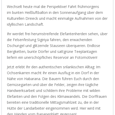
Wechselt heute mal die Perspektive!
Fahrt frühmorgens
im
bunten
Heißluftballon in den Sonnenaufgang über dem
Kulturellen Dreieck und macht einmalige Aufnahmen von der
idyllischen Landschaft.
Ihr werdet frei herumstreifende Elefantenherden sehen, über
die Felsenfestung Sigiriya
fahren
, den erwachenden
Dschungel und
glitzernde
Stauseen
überqueren
.
Endlose
Bergketten, bunte Dörfer und sattgrüne Teeplantagen
liefern ein unerschöpfliches Reservoir an Fotomotiven!
Jetzt erleb
t Ihr
den
authentischen
srilankischen
Alltag:
Im
Ochsenkarren macht Ihr einen
Ausflug in ein Dorf in der
Nähe von
Habarana
.
Die Bauern führen
Euch
durch den
Gemüsegarten und über die Felder, zeigen ihre tägliche
Handwerksarbeit und schildern ihre Probleme mit wilden
Elefanten und den Folgen des Klimawandels. Die Dorffrauen
bereiten
eine traditionelle Mittagsmahlzeit zu, die in der
Hütte der Landarbeiter eingenommen wird.
Hier wird mit
den Händen
vom Bananenblatt
gegessen!