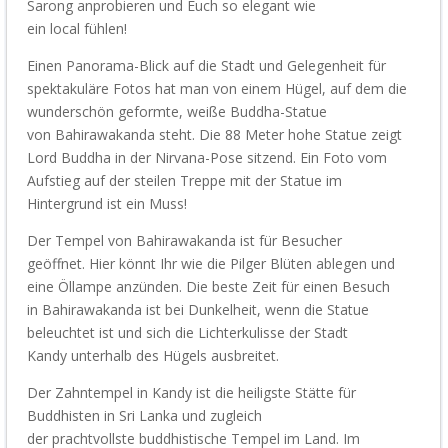
Sarong
anprobieren
und Euch so elegant wie
ein
local
fühlen
!
Einen Panorama-Blick auf die Stadt und Gelegenheit für
spektakuläre Fotos hat man von einem Hügel, auf dem die
wunderschön geformte, weiße Buddha-Statue
von
Bahira
w
akanda
steht.
Die
88
Meter
hohe
Statue zeigt
Lord Buddha in der Nirvana-Pose sitzend.
E
in Foto vom
Aufstieg auf der steilen Treppe mit der Statue im
Hintergrund
ist ein Muss!
Der Tempel von
Bahirawa
k
anda
ist für Besucher
geöffnet.
Hier könnt Ihr
wie die Pilger
Blüten ablegen
und
eine
Öllampe anzünden. Die beste Zeit für einen Besuch
in
Bahirawakanda
ist bei Dunkelheit, wenn die
Statue
beleuchtet ist und sich die Lichterkulisse der Stadt
Kandy
unterhalb des Hügels
ausbreitet.
Der Zahntempel in Kandy ist die heiligste Stätte für
Buddhisten in Sri Lanka und zugleich
der
prachtvollste
buddhistische Tempel im Land. Im