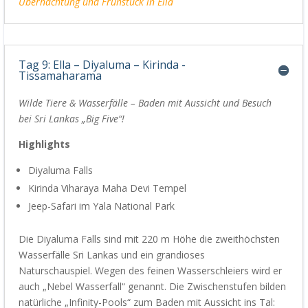
Übernachtung und Frühstück
in
Ella
Tag 9: Ella – Diyaluma – Kirinda -
Tissamaharama
Wilde Tiere & Wasserfälle –
Baden mit Aussicht und Besuch
bei
Sri Lankas „Big Five“!
Highlights
Diyaluma
Falls
Kirinda
Vihara
ya
Maha Devi Tempel
Jeep-
Safari im Yala National Park
Die
Diyaluma
Falls sind mit 220 m Höhe die zweithöchsten
Wasserfälle Sri Lankas und ein grandioses
Naturschauspiel.
Wegen des feinen Wasserschleiers wir
d
er
auch „Nebel Wasserfall“ genannt.
Die Zwischenstufen bilden
natürliche „Infinity-Pools“ zum Baden mit Aussicht ins Tal
: