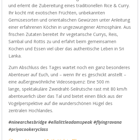
und erlernt die Zubereitung eines traditionellen Rice & Curry.
Ihr kocht mit exotischen Früchten, unbekannten
Gemüsesorten und orientalischen Gewürzen unter Anleitung
einer erfahrenen Köchin in ungezwungener Atmosphäre.
Aus
frischen Zutaten bereitet Ihr vegetarische Currys, Reis,
Sambal und
Rottis
zu und erfahrt beim gemeinsamen
Kochen und Essen viel über das
authentische
Leben in Sri
Lanka.
Zum Abschluss
des Tages
wartet noch ein ganz besonderes
Abenteuer auf Euch, und – wenn Ihr es geschickt anstellt –
eine außergewöhnliche
Videosequenz
: Eine 500 m
lange,
spektakuläre
Zweidraht-Seilrutsche rast mit 80 km/h
a
benteuerlich
über das Tal und bietet einen Blick aus der
Vogelperspektive auf die wunderschönen Hügel des
zentralen Hochlandes.
#ninearchesbridge #ellalittleadamspeak #flyingravana
#priyacookeryclass