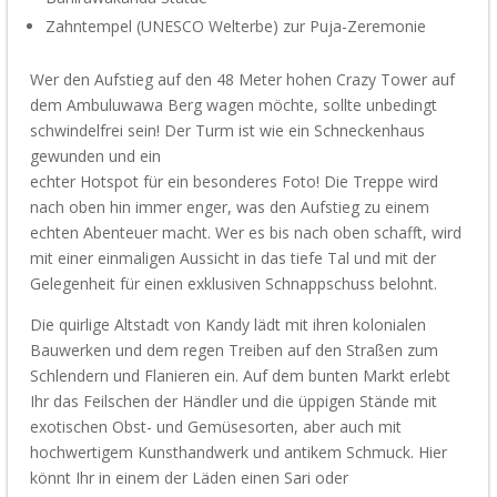
Zahntempel (UNESCO
Welterbe
) zur
Puja-Z
eremonie
Wer den Aufstieg auf den 48 Meter hohen
Crazy Tower auf
dem
Ambuluwawa
Berg wagen möchte, sollte unbedingt
schwindelfrei sein!
Der Turm ist wie ein Schneckenhaus
gewunden und
ein
echter
Hotspot
für
ein
besondere
s
Foto
!
Die Treppe wird
nach oben hin immer enger, was den Aufstieg zu einem
echten Abenteuer macht. Wer es bis nach oben schafft, wird
mit einer einmaligen Aussicht in das tiefe Tal
und
mit der
Gelegenheit für einen
exklusiven Schnappschuss
belohnt.
Die quirlige Altstadt von Kandy lädt mit ihren kolonialen
Bauwerken und dem regen Treiben auf den Straßen zum
Schlendern und Flanieren ein. Auf dem bunten Markt erleb
t
Ihr
das Feilschen der Händler und die üppigen
Stände mit
exotischen Obst- und Gemüsesorten, aber
auch mit
hochwertigem Kunsthandwerk und antikem Schmuck.
Hier
könnt Ihr in einem der Läden einen Sari
oder