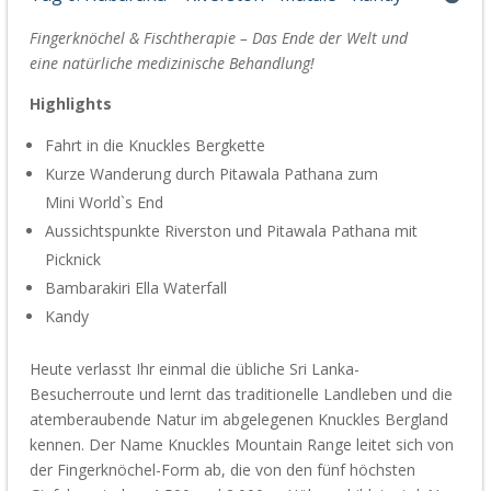
Fingerknöchel
&
Fischtherapie
– Das Ende der Welt und
eine
natürliche
medizinische
Behandlung
!
Highlights
Fahrt
in die Knuckles
Bergkette
Kurze Wanderung durch
Pitawala
Pathana
zum
Mini
World
`s
End
Aussichtspunkte
Riverston
und
Pitawala
Pathana
mit
Picknick
Bambarakiri
Ella
Waterfall
Kandy
Heute verlass
t Ihr
einmal die übliche
Sri Lanka-
Besucherroute und lern
t
das
traditionelle
Landl
eben und die
atemberaubende Natur im abgelegenen
Knuckles
Bergland
kennen.
Der Name
Knuckles
Mountain Range leitet sich von
der F
ingerknöchel-F
orm ab, die von den fünf höchsten