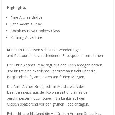
Highlights
Nine
Arches
Bridge
Little
Adam`s
Peak
Kochkurs
Priya
Cookery
Class
Ziplining
Adventure
Rund um Ella lassen sich kurze
Wanderungen
und
Radtouren
zu verschiedenen
Fotospots
unternehmen:
Der Little
Adam’s
Peak ragt aus den Teeplantagen heraus
und bietet eine exzellente Panoramaaussicht über die
Berglandschaft, am besten am frühen Morgen.
Die Nine
Arches
Bridge ist ein Meisterwerk des
Eisenbahnbaus aus der Kolonialzeit und eines der
berühmtesten Fotomotive in Sri Lanka: auf den
Gleisen
spazierend
vor den grünen Teeplantagen.
Entdeckt
anschließend
die vielfältigen Aromen Sri Lankas