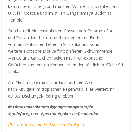
be
rühmtem
Hintergrund
machen: Vor der
imposanten
Jami
Ul-
Alfar
Mosque
und im
stillen
Gangaramaya
Buddhist
Temple.
Durchstreif
t
die verwinkelten Gassen von Colombo Fort
und
Pettah
: hier
bekommt Ihr einen ersten Eindruck
vom
authentischen
Leben in Sri Lanka und könnt
weitere
exotische
Motive
f
otografieren.
Schwimmende
Märkte und Garküchen locken mit ihren exotischen
Gerüchen zum ersten Kennenlernen der köstlichen Küche Sri
Lankas.
Am Nachmittag macht Ihr Euch auf den Weg
nach
Kitulgala
im tropischen Regenwald.
Hier werdet Ihr
echtes Dschungel-Feeling erleben!
#redmosquecolombo #gangaramayatemple
#gallefacegreen #pettah #gallerycafecolombo
Übernachtung
und Frühstück
in
Kitulgala