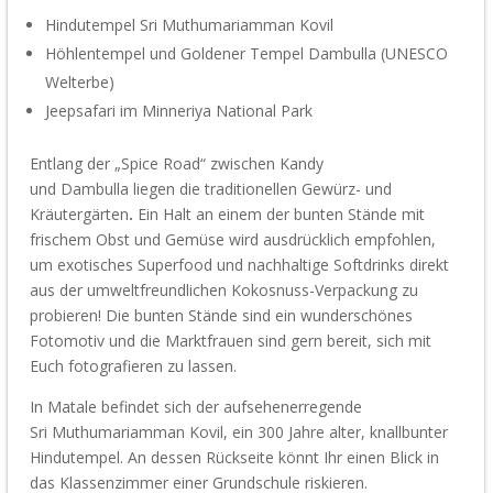
Hindutempel
Sri
Muthumariamman
Kovil
Höhlentempel und Goldener Tempel
Dambulla
(UNESCO
Welt
erbe
)
Jeeps
afari
im
Minneriya
National Park
Entlang der „Spice Road“ zwischen Kandy
und
Dambulla
liegen die traditionellen Gewürz- und
Kräutergärten
.
Ein Halt an einem der bunten Stände mit
frischem Obst und Gemüse wird ausdrücklich empfohlen,
um exotisches Superfood und nachhaltige Softdrinks direkt
aus der umweltfreundlichen Kokosnuss-Verpackung zu
probieren!
Die bunten Stände sind ein wunderschönes
Fotomotiv und die Marktfrauen sind gern bereit, sich
mit
Euch
fotografieren zu lassen.
In
Matale
befindet sich der aufsehenerregende
Sri
Muthumariamman
Kovil
, ein 300 Jahre alter,
knall
bunter
Hindutempel. An dessen Rückseite könn
t
Ihr
einen Blick in
das Klassenzimmer einer Grundschule riskieren.