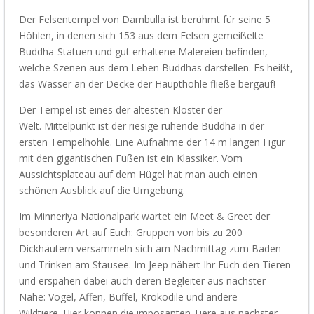
Der Felsentempel von
Dambulla
ist berühmt für seine 5
Höhlen, in denen sich 153 aus dem Felsen gemeißelte
Buddha-Statuen und gut erhaltene Malereien befinden,
welche Szenen aus dem Leben Buddhas darstellen.
Es heißt,
das Wasser an der Decke der Haupthöhle fließe bergauf!
Der Tempel ist eines der ältesten Klöster der
Welt.
Mittelpunkt ist der riesige ruhende Buddha in der
ersten Tempelhöhle.
Eine Aufnahme der 14 m langen Figur
mit den gigantischen Füßen ist ein Klassiker.
Vom
Aussichtsplateau auf dem Hügel hat man auch einen
schönen Ausblick auf die Umgebung.
Im
Minneriya
Nationalpark wartet ein
Meet
&
Greet
der
besonderen Art auf
Euch
: Gruppen von bis zu
2
00
Dickhäutern versammeln sich am Nachmittag zum Baden
und Trinken am Stausee. Im Jeep näher
t Ihr Euch
den Tieren
und erspähen dabei auch deren Begleiter aus nächster
Nähe: Vögel, Affen, Büffel, Krokodile und andere
Wildtiere.
Hier können die imposanten Tiere aus nächster