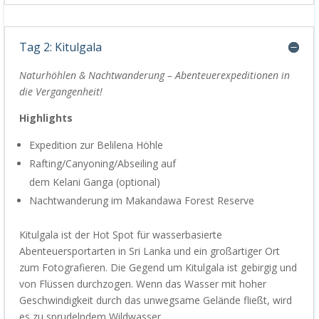
Tag 2: Kitulgala
Naturhöhlen & Nachtwanderung – Abenteuerexpeditionen in
die Vergangenheit
!
Highlights
Expedition zur
Belilena
Höhle
Rafting/Canyoning/
Abseiling
auf
dem
Kelani
Ganga
(optional)
Nachtwanderung im
Makandawa
Forest Reserve
Kitulgala
ist
der
Hot Spot für wasserbasierte
Abenteuersportarten in Sri Lanka
und ein großartiger Ort
zum Fotografieren
. Die Gegend um
Kitulgala
ist gebirgig und
von Flüssen durchzogen. Wenn das Wasser mit hoher
Geschwindigkeit durch das unwegsame Gelände fließt, wird
es zu sprudelndem Wildwasser.