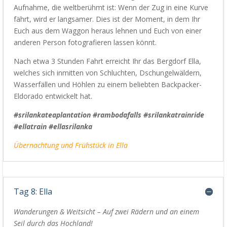
Aufnahme, die
weltberühmt
ist: Wenn der Zug in eine Kurve
fährt, wird er langsamer. Dies ist der Moment, in dem Ihr
Euch aus dem Waggon heraus lehnen und Euch von einer
anderen Person fotografieren lassen könnt.
Nach etwa 3 Stunden
Fahrt
erreich
t Ihr
das Bergdorf Ella,
welches sich inmitten von Schluchten, Dschungelwäldern,
Wasserfällen und Höhlen zu einem beliebten
Backpacker-
Eldorado
entwickelt hat.
#srilankateaplantation #rambodafalls #srilankatrainride
#ellatrain #ellasrilanka
Übernachtung und Frühstück
in
Ella
Tag 8: Ella
Wanderungen & Weitsicht –
Auf zwei Rädern und an einem
Seil
durch das Hochland
!