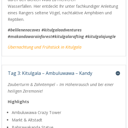
Wasserfällen.
Hier
entdeckt Ihr unter fachkundiger Anleitung
eines Rangers seltene Vögel
,
nachtaktive Amphibien und
Reptilien.
#belilenenacaves #kitulgalaadventures
#makandawarainforest
#kitulgalarafting #kitulgalajungle
Übernachtung und Frühstück in
Kitulgala
Tag 3: Kitulgala – Ambuluwawa – Kandy
Zauberturm & Zahntempel –
Im Höhenrausch
und
bei einer
heiligen
Zeremonie!
Highlights
Ambuluwawa
Crazy Tower
Markt & Altstadt
Bahirawakanda
Statue