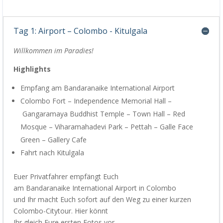
Tag 1: Airport – Colombo - Kitulgala
Willkommen im Paradies!
Highlights
Empfang
am
Bandaranaike
International Airport
Colom
bo
Fort
– Independence Memorial Hall
–
Gangaramaya
Buddhist Temple – Town Hall
–
Red
Mosque
–
Viharamahadevi
Park – Pettah – Galle Face
Green
– Gallery Cafe
Fahrt
nach
Kitulgala
Euer Privatfahrer empfängt Euch
am
Bandaranaike
International Airport in Colombo
und
Ihr
macht
Euch
sofort auf den Weg zu einer kurzen
Colombo-
Citytour
. Hier könnt
Ihr
gleich
Eure
ersten
Fotos
vor