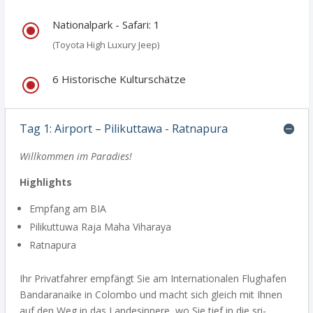
Nationalpark - Safari: 1
\
(Toyota High Luxury Jeep)
6 Historische Kulturschätze
\
Tag 1: Airport – Pilikuttawa - Ratnapura
Willkommen im Paradies!
Highlights
Empfang am BIA
Pilikuttuwa Raja Maha Viharaya
Ratnapura
Ihr Privatfahrer empfängt Sie am Internationalen Flughafen
Bandaranaike in Colombo und macht sich gleich mit Ihnen
auf den Weg in das Landesinnere, wo Sie tief in die sri-