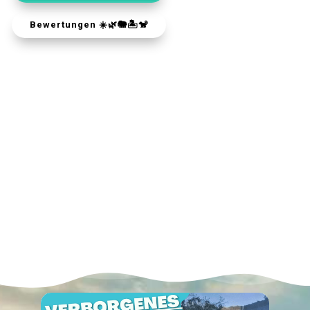
Bewertungen ☀️🌿🐘🏝️🐒