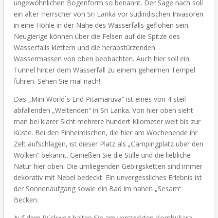
ungewöhnlichen Bogenform so benannt.
Der Sage nach soll
ein alter Herrscher von Sri Lanka vor südindischen Invasoren
in eine Höhle in der Nähe des Wasserfalls geflohen sein.
Neugierige können über die Felsen auf die Spitze des
Wasserfalls klettern und die herabstürzenden
Wassermassen von oben beobachten. Auch hier soll ein
Tunnel hinter dem Wasserfall zu einem geheimen Tempel
führen. Sehen Sie mal nach!
Das „Mini World`s End Pitamaruva“ ist eines von 4 steil
abfallenden „Weltenden“ in Sri Lanka. Von hier oben sieht
man bei klarer Sicht mehrere hundert Kilometer weit bis zur
Küste. Bei den Einheimischen, die hier am Wochenende ihr
Zelt aufschlagen, ist dieser Platz als „Campingplatz über den
Wolken“ bekannt. Genießen Sie die Stille und die liebliche
Natur hier oben. Die umliegenden Gebirgsketten sind immer
dekorativ mit Nebel bedeckt. Ein unvergessliches Erlebnis ist
der Sonnenaufgang sowie ein Bad im nahen „Sesam“
Becken.
Auf dem Rückweg halten Sie am versteckten
Kombukara