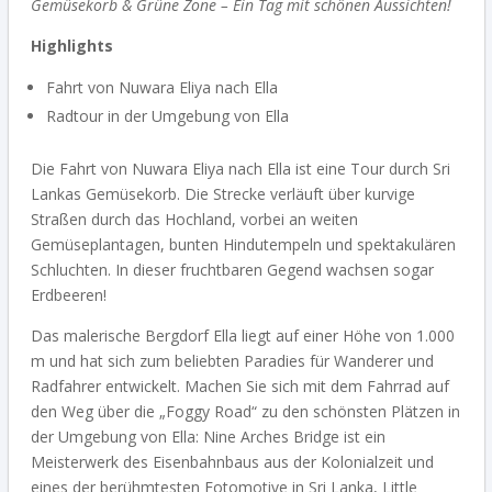
Gemüsekorb & Grüne Zone –
Ein Tag mit schönen Aussichten!
Highlights
Fahrt von Nuwara Eliya nach Ella
Radtour in der Umgebung von Ella
Die Fahrt von Nuwara Eliya nach Ella ist eine Tour durch Sri
Lankas Gemüsekorb. Die Strecke verläuft über kurvige
Straßen durch das Hochland, vorbei an weiten
Gemüseplantagen, bunten Hindutempeln und spektakulären
Schluchten. In dieser fruchtbaren Gegend wachsen sogar
Erdbeeren!
Das malerische Bergdorf Ella liegt auf einer Höhe von 1.000
m und hat sich zum beliebten Paradies für Wanderer und
Radfahrer entwickelt. Machen Sie sich mit dem Fahrrad auf
den Weg über die „Foggy Road“ zu den schönsten Plätzen in
der Umgebung von Ella:
Nine Arches Bridge ist ein
Meisterwerk des Eisenbahnbaus aus der Kolonialzeit und
eines der berühmtesten Fotomotive in Sri Lanka, Little