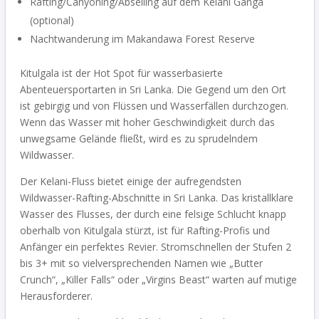
Rafting/Canyoning/Abseiling auf dem Kelani Ganga
(optional)
Nachtwanderung im Makandawa Forest Reserve
Kitulgala ist der Hot Spot für wasserbasierte
Abenteuersportarten in Sri Lanka. Die Gegend um den Ort
ist gebirgig und von Flüssen und Wasserfällen durchzogen.
Wenn das Wasser mit hoher Geschwindigkeit durch das
unwegsame Gelände fließt, wird es zu sprudelndem
Wildwasser.
Der Kelani-Fluss bietet einige der aufregendsten
Wildwasser-Rafting-Abschnitte in Sri Lanka. Das kristallklare
Wasser des Flusses, der durch eine felsige Schlucht knapp
oberhalb von Kitulgala stürzt, ist für Rafting-Profis und
Anfänger ein perfektes Revier. Stromschnellen der Stufen 2
bis 3+ mit so vielversprechenden Namen wie „Butter
Crunch“, „Killer Falls“ oder „Virgins Beast“ warten auf mutige
Herausforderer.