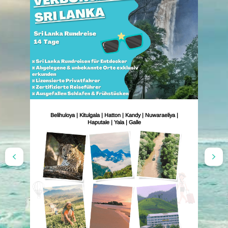
Belihuloya | Kitulgala | Hatton | Kandy | Nuwaraeliya |
Haputale | Yala | Galle